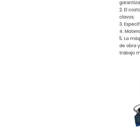
garantiza
2. El cos
clavos;
3. Especi
4. Materi
5. La máq
de obra 
trabajo 