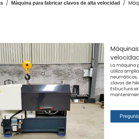
/
/
Máqu
as
Máquina para fabricar clavos de alta velocidad
Máquinas 
velocidad
La máquina pa
utiliza ampli
neumáticas, 
clavos de hil
Estructura si
mantenimien
Pregunt