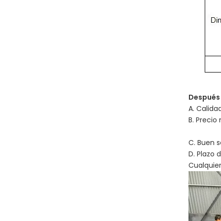
Después 
A. Calida
B. Precio
No es e
C. Buen s
D. Plazo 
Cualquier