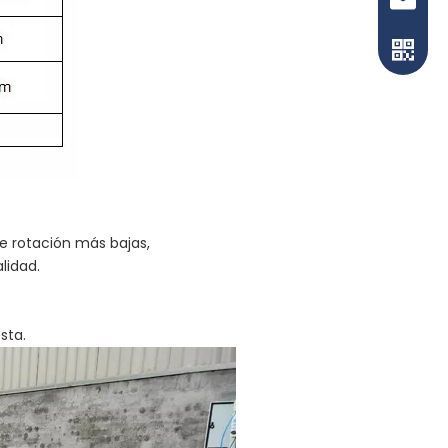
shirley
de rotación más bajas,
idad.
WhatsA
sta.